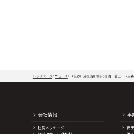
トップページ
ニュース
（仮称）港区西新橋2-5計画 着工 ～烏
会社情報
事
社長メッセージ
安