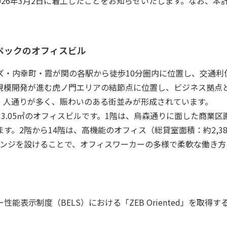
026
年
3
月
2
日に着工したことをお知らせいたします。なお、本
ペックのオフィスビル
ズ・内幸町・霞が関の各駅から徒歩
10
分圏内に位置し、交通利
規模開発が進む虎ノ門エリアの結節点に位置し、ビジネス拠点
、人通りが多く、賑わいのある街並みが形成されています。
33.05
㎡のオフィスビルです。
1
階は、烏森通りに面した商業区
ます。
2
階から
14
階は、高機能のオフィス（総貸室面積：約
2,3
ンジを設けることで、オフィスワーカーの多様で柔軟な働き方
ー性能表示制度（
BELS
）における「
ZEB Oriented
」を取得す