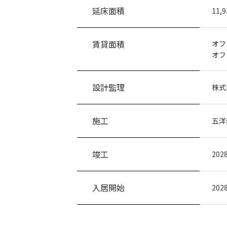
延床面積
11,
賃貸面積
オフ
オフ
設計監理
株式
施工
五洋
竣工
202
入居開始
20