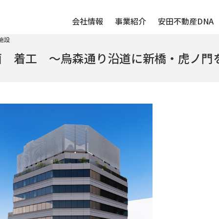
会社情報
事業紹介
安田不動産DNA
施設
計画 着工 ～烏森通り沿道に新橋・虎ノ門