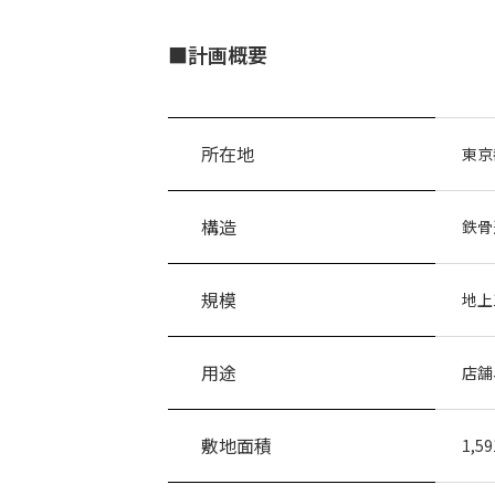
■計画概要
所在地
東京
構造
鉄骨
規模
地上
用途
店舗
敷地面積
1,5