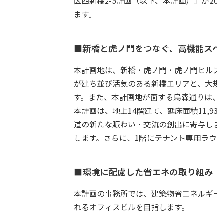
区西新橋
2-5
計画（以下、本計画）」が
2
ます。
■新橋と虎ノ門をつなぐ、高機能ス
本計画地は、新橋・虎ノ門・虎ノ門ヒル
が建ち並び活気のある新橋エリアと、大
す。また、本計画地が面する烏森通りは
本計画は、地上
14
階建て、延床面積
11,9
道の新たな賑わい・交流の創出に寄与し
します。さらに、
1
階にテナント専用ラウ
■環境に配慮した省エネの取り組み
本計画の事務所では、建築物省エネルギ
れるオフィスビルを目指します。