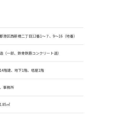
都港区西新橋二丁目12番1～７、9～16（地番）
造（一部、鉄骨鉄筋コンクリート造）
14階建、地下1階、塔屋1階
、事務所
91.85㎡