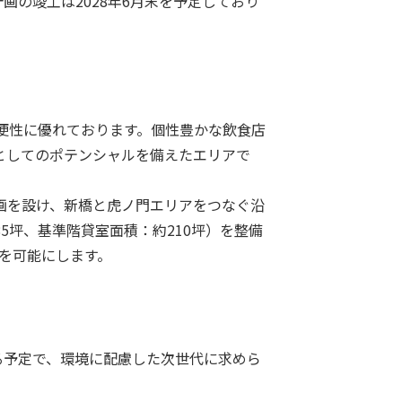
計画の竣工は
2028
年
6
月末を予定しており
便性に優れております。個性豊かな飲食店
としてのポテンシャルを備えたエリアで
画を設け、新橋と虎ノ門エリアをつなぐ沿
85
坪、基準階貸室面積：約
210
坪）を整備
を可能にします。
る予定で、環境に配慮した次世代に求めら