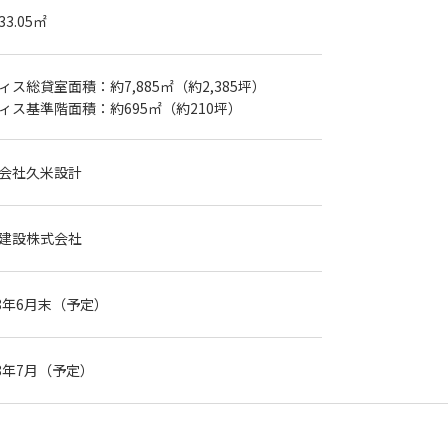
933.05㎡
ィス総貸室面積：約
7,885
㎡（約
2,385
坪）
ィス基準階面積：約
695
㎡（約
210
坪）
会社久米設計
建設株式会社
8年
6
月末（予定）
28年7月（予定）