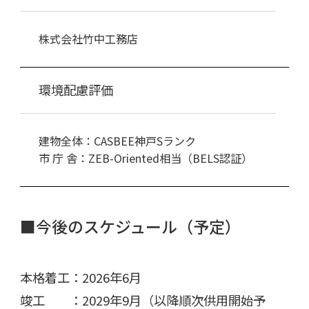
株式会社竹中工務店
環境配慮評価
建物全体：CASBEE神戸Sランク
市 庁 舎：ZEB-Oriented相当（BELS認証）
■今後のスケジュール（予定）
本格着工：
2026
年
6
月
竣工 ：
2029
年
9
月（以降順次供用開始予