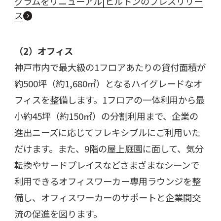
グラムをリニューアル|ヒルトンのプレスリリー
ス
（
2
）オフィス
神戸市内で最大級の
1
フロアあたりの貸付面積が
約
500
坪（約
1,680
㎡）となるハイグレードなオ
フィスを整備します。
1
フロアの一体利用から最
小約
45
坪（約
150
㎡）の分割利用まで、企業の
進出ニーズに応じてフレキシブルにご利用いた
だけます。また、
9
階の屋上庭園に面して、気分
転換やサードプレイスなどさまざまなシーンで
利用できるオフィスワーカー専用ラウンジを整
備し、オフィスワーカーのサポートと企業間交
流の促進を図ります。